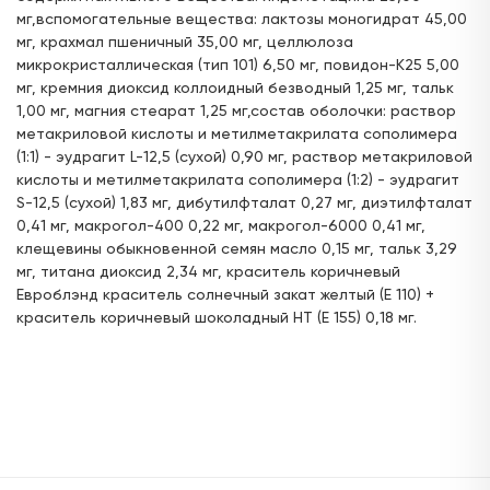
мг,вспомогательные вещества: лактозы моногидрат 45,00
ул. Краснококшайская, д. 162 (остановка
мг, крахмал пшеничный 35,00 мг, целлюлоза
Фрунзе)
микрокристаллическая (тип 101) 6,50 мг, повидон-К25 5,00
с 08:00 до 21:00
мг, кремния диоксид коллоидный безводный 1,25 мг, тальк
1,00 мг, магния стеарат 1,25 мг,состав оболочки: раствор
Цена:
Доступен для получения:
метакриловой кислоты и метилметакрилата сополимера
103,
50 ₽
с 07.08.2026
(1:1) - эудрагит L-12,5 (сухой) 0,90 мг, раствор метакриловой
Доступно: 1512
В наличии: 7
Под заказ: 1505
кислоты и метилметакрилата сополимера (1:2) - эудрагит
S-12,5 (сухой) 1,83 мг, дибутилфталат 0,27 мг, диэтилфталат
ул. Карбышева, д.40
0,41 мг, макрогол-400 0,22 мг, макрогол-6000 0,41 мг,
24 часа
клещевины обыкновенной семян масло 0,15 мг, тальк 3,29
мг, титана диоксид 2,34 мг, краситель коричневый
Цена:
Доступен для получения:
Евроблэнд краситель солнечный закат желтый (Е 110) +
111,
60 ₽
с 06.08.2026
краситель коричневый шоколадный НТ (Е 155) 0,18 мг.
Доступно: 1506
В наличии: 1
Под заказ: 1505
ул. Мира, д.7 (ост. ул.Советская)
с 08:00 до 21:00
Цена:
Доступен для получения:
107,
10 ₽
с 07.08.2026