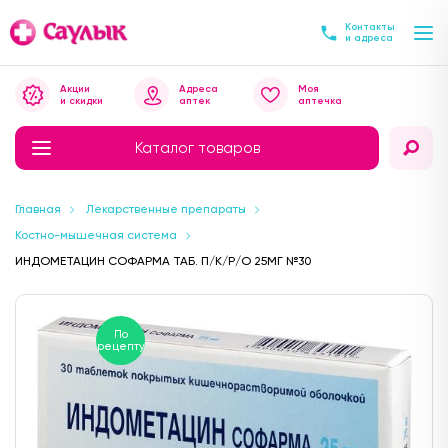
Контакты
и адреса
Акции
Адреса
Моя
и скидки
аптек
аптечка
Каталог товаров
Главная
Лекарственные препараты
Костно-мышечная система
ИНДОМЕТАЦИН СОФАРМА ТАБ. П/К/Р/О 25МГ №30
По
рецепту