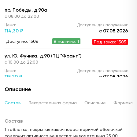
пр. Победы, д.90а
с 08:00 до 22:00
Цена:
Доступен для получения:
114,
30 ₽
с 07.08.2026
Доступно: 1506
В наличии: 1
Под заказ: 1505
ул. Ю. Фучика, д.90 (ТЦ "Франт")
с 10.00 до 22:00
Цена:
Доступен для получения:
115,
20 ₽
с 07.08.2026
Доступно: 1506
В наличии: 1
Под заказ: 1505
Описание
ул. Горького, д.17
Состав
Лекарственная форма
Описание
Фармакод
24 часа
Цена:
Доступен для получения:
Состав
125,
10 ₽
с 06.08.2026
1 таблетка, покрытая кишечнорастворимой оболочкой
Доступно: 1506
В наличии: 1
Под заказ: 1505
содержит:активного вещества: индометацина 25,00